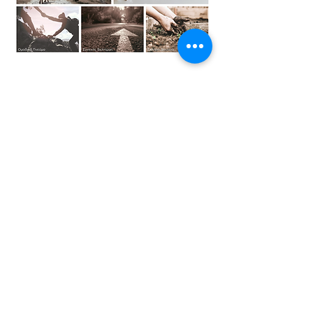
8, Viktoros Ougko str.
Vari, Athens
+30 210 9656500
+30 210 8974496
info@bratti.eu