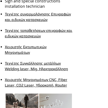
Sign and special constructions
installation technician
Τεχνίτης συναρμολόγησης Επιγραφών
και ειδικών κατασκευών
Τεχνίτης τοποθετήσεων επιγραφών και
ειδικών κατασκευών
Χειριστής Εκτυπωτικών
Μηχανημάτων
Τεχνίτης Συγκόλλησης μετάλλων
Welding laser, Mig, Ηλεκτροκόλληση
Χειριστής Μηχανημάτων CNC, Fiber
Laser, CO2 Laser, Υδροκοπή, Router